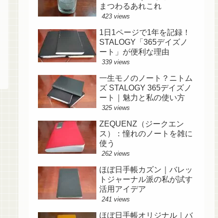
まつわるあれこれ
423 views
1日1ページで1年を記録！
STALOGY「365デイズノ
ート」が便利な理由
339 views
一生モノのノート？ニトム
ズ STALOGY 365デイズノ
ート｜魅力と私の使い方
325 views
ZEQUENZ（ジークエン
ス）：憧れのノートを雑に
使う
262 views
ほぼ日手帳カズン｜バレッ
トジャーナル派の私が試す
活用アイデア
241 views
ほぼ日手帳オリジナル｜バ