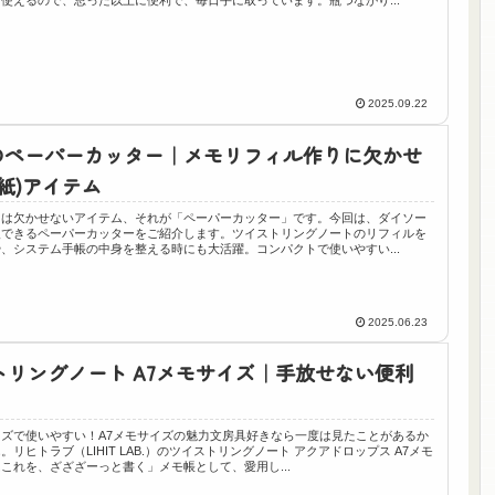
2025.09.22
SOのペーパーカッター｜メモリフィル作りに欠かせ
紙)アイテム
には欠かせないアイテム、それが「ペーパーカッター」です。今回は、ダイソー
入できるペーパーカッターをご紹介します。ツイストリングノートのリフィルを
、システム手帳の中身を整える時にも大活躍。コンパクトで使いやすい...
2025.06.23
トリングノート A7メモサイズ｜手放せない便利
イズで使いやすい！A7メモサイズの魅力文房具好きなら一度は見たことがあるか
。リヒトラブ（LIHIT LAB.）のツイストリングノート アクアドロップス A7メモ
これを、ざざざーっと書く」メモ帳として、愛用し...