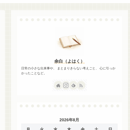
余白（よはく）
日常の小さな出来事や、 まとまりきらない考えごと、 心に引っか
かったことなど。
2026年8月
月
火
水
木
金
土
日