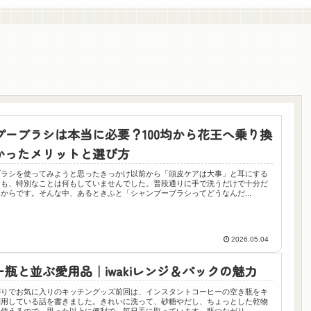
プーブラシは本当に必要？100均から花王へ乗り換
かったメリットと選び方
ブラシを使ってみようと思ったきっかけ以前から「頭皮ケアは大事」と耳にする
ても、特別なことは何もしていませんでした。普段通りに手で洗うだけで十分だ
からです。そんな中、あるときふと「シャンプーブラシってどうなんだ...
2026.05.04
瓶と並ぶ愛用品｜iwakiレンジ＆パックの魅力
がりでお気に入りのキッチングッズ前回は、インスタントコーヒーの空き瓶をキ
利用している話を書きました。きれいに洗って、砂糖やだし、ちょっとした乾物
使えるので、思った以上に便利で、毎日手に取っています。瓶つながり...