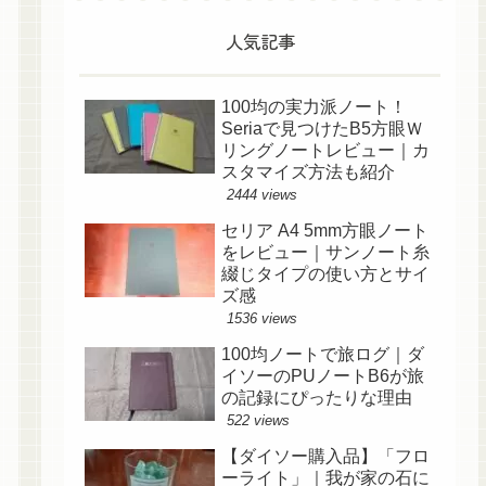
人気記事
100均の実力派ノート！
Seriaで見つけたB5方眼Ｗ
リングノートレビュー｜カ
スタマイズ方法も紹介
2444 views
セリア A4 5mm方眼ノート
をレビュー｜サンノート糸
綴じタイプの使い方とサイ
ズ感
1536 views
100均ノートで旅ログ｜ダ
イソーのPUノートB6が旅
の記録にぴったりな理由
522 views
【ダイソー購入品】「フロ
ーライト」｜我が家の石に