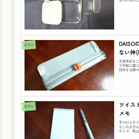
DAI
愛用品
ない神(
文房具好き
で手軽に購
自作する際や
ツイス
愛用品
メモ
手のひらサ
もしれません
サイズ。私は