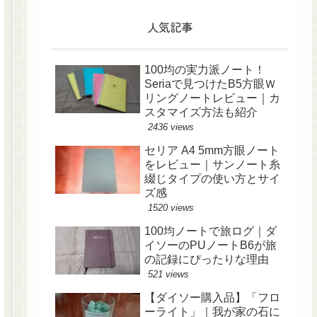
人気記事
100均の実力派ノート！
Seriaで見つけたB5方眼Ｗ
リングノートレビュー｜カ
スタマイズ方法も紹介
2436 views
セリア A4 5mm方眼ノート
をレビュー｜サンノート糸
綴じタイプの使い方とサイ
ズ感
1520 views
100均ノートで旅ログ｜ダ
イソーのPUノートB6が旅
の記録にぴったりな理由
521 views
【ダイソー購入品】「フロ
ーライト」｜我が家の石に