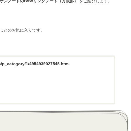
サンノートのB5Wリングノート（方眼罫）
をご紹介します。
ほどのお気に入りです。
p/p_category/1/4954939027545.html