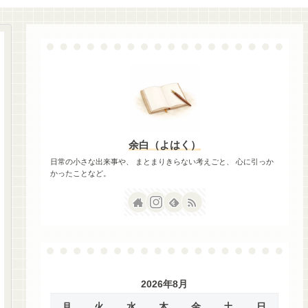
余白（よはく）
日常の小さな出来事や、 まとまりきらない考えごと、 心に引っか
かったことなど。
2026年8月
月
火
水
木
金
土
日