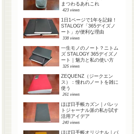
まつわるあれこれ
423 views
1日1ページで1年を記録！
STALOGY「365デイズノ
ート」が便利な理由
338 views
一生モノのノート？ニトム
ズ STALOGY 365デイズノ
ート｜魅力と私の使い方
325 views
ZEQUENZ（ジークエン
ス）：憧れのノートを雑に
使う
261 views
ほぼ日手帳カズン｜バレッ
トジャーナル派の私が試す
活用アイデア
240 views
ほぼ日手帳オリジナル｜バ