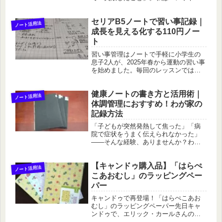
ャーナル風ノートを日課としています
が、その中でも最も大切にしているの
セリアB5ノートで習い事記録｜
が「失敗」の記録です。この習慣が、
ノート活用法
思いがけず心の整理に繋がっていると...
成長を見える化する110円ノー
ト
習い事管理はノートで手軽に小学生の
息子2人が、2025年春から運動の習い事
を始めました。毎回のレッスンでは、
さまざまなゲームやトレーニングがラ
ンダムに行われるため、内容やポイン
健康ノートの書き方と活用術｜
トは毎回異なります。そこで、セリア
ノート活用法
のB5ノート（110円）を使っ...
体調管理におすすめ！わが家の
記録方法
「子どもが突然発熱して焦った」「病
院で症状をうまく伝えられなかった」
――そんな経験、ありませんか？わが
家では、体調の記録専用に「健康ノー
ト」を取り入れています。使っている
【キャンドゥ購入品】「はらぺ
のはコクヨのA5サイズ・方眼ノート。
ノート活用法
大人も子どもも1冊ずつ、計3冊を運...
こあおむし」のラッピングペー
パー
キャンドゥで再登場！「はらぺこあお
むし」のラッピングペーパー先日キャ
ンドゥで、エリック・カールさんの絵
本『はらぺこあおむし』のラッピング