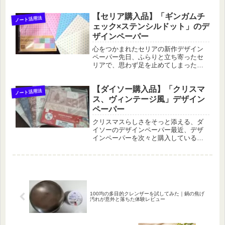
ペーパーを見つけました。以前にも販
【セリア購入品】「ギンガムチ
売されていた人気商品で、おそらく今
ノート活用法
回は第二弾。第一弾のときは「かわい
ェック×ステンシルドット」のデ
い...
ザインペーパー
心をつかまれたセリアの新作デザイン
ペーパー先日、ふらりと立ち寄ったセ
リアで、思わず足を止めてしまったコ
ーナーがありました。それが、「デザ
インペーパー」売り場。季節ごとに新
【ダイソー購入品】「クリスマ
しい柄が登場するので、ついチェック
ノート活用法
してしまう方も多いのではないでしょ
ス、ヴィンテージ風」デザイン
う...
ペーパー
クリスマスらしさをそっと添える、ダ
イソーのデザインペーパー最近、デザ
インペーパーを次々と購入している自
分に「少し控えようかな」と思いつつ
も、また新しいお気に入りを見つけて
しまいました。今回出会ったのは、ダ
イソーの「クリスマス・ヴィンテージ
風...
100均の多目的クレンザーを試してみた｜鍋の焦げ
汚れが意外と落ちた体験レビュー