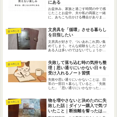
にある
お盆休み、家族と過ごす時間の中で感
じたことお盆中、夫や私の両親と一緒
に、あちこち出かける機会がありまし
た。せっかくの長期休暇でしたが、あ
いにく雨の日が続き、予定していたこ
文房具を「循環」させる暮らし
との一部は変更せざるを得ませんでし
日々のこと
た。それでも、初めて訪れる土地の空
を目指したい
気...
文房具が好きで、ついあれこれ買い集
めてしまう。そんな経験をしたことが
ある人は多いのではないでしょうか。
新作や限定デザインを見ると、つい手
が伸びてしまう。でも気づけば、手元
失敗して落ち込む時の気持ち整
にはペンやノート、マスキングテープ
日々のこと
がたくさん。「これ、使い切れるのか
理｜思い通りにいかない日々を
な...
受け入れるノート習慣
失敗や思い通りにいかないことは、日
常の一部日々暮らしていると、「失敗
した」「思い通りにいかなかった」と
感じる場面はたくさんありますよね。
私も長い間、そういった場面で必要以
物を増やさないと決めたのに失
上に落ち込んだり、驚くほど引きずっ
日々のこと
てしまったりするタイプでした。気持
敗した話｜ダイソー購入で気づ
ち...
いたこと｜断捨離を誓ったはず
では