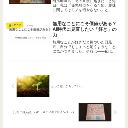
断捨離宣言、その直後に起きたこと先
日、私は「優先順位を守るため、趣味
に関してはモノを増やさない」と、こ
こではっきりと公言しました。育児・
教育の時間を大切にするため、趣味の
無用なことにこそ価値がある？
道具や素材は極力増やさず、今あるも
日々のこと
のを使い切る。自分なりに、よく考え
AI時代に見直したい「好き」の
た...
力
無用なことが好きだと気づいた日最
近、自分でもちょっと驚くようなこと
に気がつきました。それは――私は
「無用なこと」が好きだという事実。
何の役に立つでもなく、誰に褒められ
るわけでもない、成果も意味も見えに
くいことを、ちょこちょことやってい
る時間...
かっこ悪いがカッコいい
【セリア購入品】ハローキティのデザインペーパー