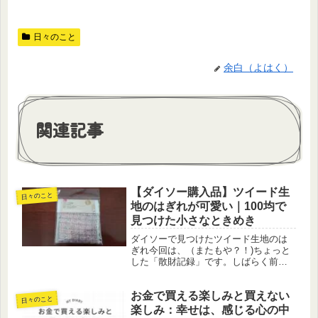
日々のこと
余白（よはく）
関連記事
【ダイソー購入品】ツイード生
日々のこと
地のはぎれが可愛い｜100均で
見つけた小さなときめき
ダイソーで見つけたツイード生地のは
ぎれ今回は、（またもや？！)ちょっと
した「散財記録」です。しばらく前か
ら、ツイード生地の可愛さに心を惹か
れていました。独特の織り模様や、や
お金で買える楽しみと買えない
わらかく可愛い雰囲気。見ているだけ
日々のこと
で気分が上がる素材ですよね。ただ、...
楽しみ：幸せは、感じる心の中