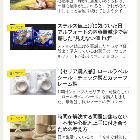
心配事は、静かに居座り続ける私は、
一度心配事が生まれると、それが心の
中にずっと居座り続けてしまうタイプ
です。大きな問題でなくても、ほんの
小さな引っかかりが、気づけば頭の片
ステルス値上げに気づいた日｜
隅を占領してしまいます。「今は考え
日々のこと
ても仕方がない」「なるようにしかな
アルフォートの内容量減少で実
ら...
感した“見えない値上げ”
ステルス値上げを実感したきっかけ普
段よく購入しているお菓子の一つにア
ルフォートがあります。チョコレート
とビスケットのバランスがよく、家族
でも食べやすいため、特売のタイミン
【セリア購入品】ロールラベル
グを見て少しまとめて購入するのが習
日々のこと
慣になっています。今回も「いつもの
シール｜チェック柄とカラーフ
安...
レーム柄
100円ショップのセリアで、可愛らしい
「ロールラベルシール」を購入しまし
た。最近は手帳やノートのデコレーシ
ョンだけでなく、収納ラベルやフリマ
アプリの梱包などにも使えるシールが
時間が解決する問題は焦らない
たくさん販売されています。今回見つ
日々のこと
けたロールラベルシールも、見た目...
｜不安や心配と上手に付き合う
ための考え方
日々生活していると、「今すぐ解決し