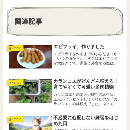
関連記事
エビフライ、作りました
日々のこと
エビフライを作るまでの小さなきっか
けいつの頃からか、次男はエビフライ
が大好きです。家族で外食する際は回
転ずしを利用することが多いのです
が、次男は必ずと言っていいほど「え
び天」を2皿以上注文します。一方で、
カランコエがどんどん増える！
わが家の食卓にエビフライが並ぶこと
日々のこと
は...
育てやすくて可愛い多肉植物
カランコエとの出会い昨年の誕生日、
主人がプレゼントしてくれたのが「カ
ランコエ」の鉢植えでした。ぷっくり
とした葉と、控えめながらも鮮やかな
花が印象的なカランコエ。いただいた
不必要に心配しない練習をはじ
ときは小ぶりでしたが、この一年でぐ
日々のこと
んぐん成長し、見事に立派な株に育ち
めた日
ま...