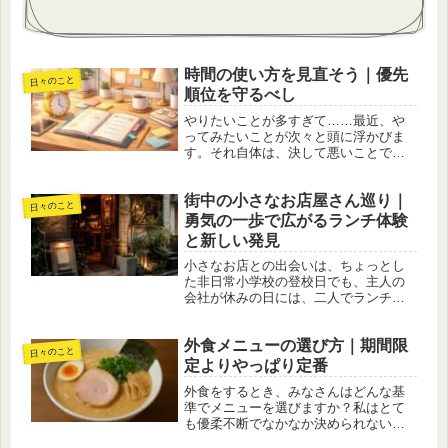
時間の使い方を見直そう｜優先
日々のこと
順位を守るべし
やりたいことが多すぎて……最近、や
ってみたいことが次々と頭に浮かびま
す。それ自体は、決して悪いことでは
ないはずです。けれど、ふと立ち止ま
って考えました。「今、私が一番大切
街中の小さなお店屋さん巡り｜
にすべきことは何だろう？」この問い
日々のこと
に対する答えは、実はとても明確で
勇気の一歩で広がるランチ体験
す。...
と新しい発見
小さなお店との出会いは、ちょっとし
た非日常小学校の登校日でも、主人の
会社が休みの日には、二人でランチに
出かけることが増えました。慌ただし
い日常の中で、ほんの少しだけ特別な
外食メニューの選び方｜期間限
時間を過ごせる、そんなひとときで
日々のこと
す。今回もその一日。主人が事前に調
定よりやっぱり定番
べて...
外食をするとき、みなさんはどんな基
準でメニューを選びますか？私はとて
も優柔不断でなかなか決められないタ
イプです。帰り道に立ち寄ったラーメ