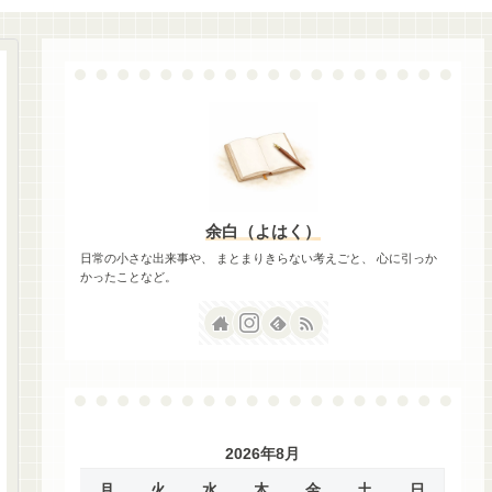
余白（よはく）
日常の小さな出来事や、 まとまりきらない考えごと、 心に引っか
かったことなど。
2026年8月
月
火
水
木
金
土
日