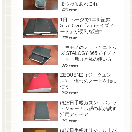
まつわるあれこれ
423 views
1日1ページで1年を記録！
STALOGY「365デイズノ
ート」が便利な理由
339 views
一生モノのノート？ニトム
ズ STALOGY 365デイズノ
ート｜魅力と私の使い方
325 views
ZEQUENZ（ジークエン
ス）：憧れのノートを雑に
使う
262 views
ほぼ日手帳カズン｜バレッ
トジャーナル派の私が試す
活用アイデア
241 views
ほぼ日手帳オリジナル｜バ