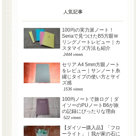
人気記事
100均の実力派ノート！
Seriaで見つけたB5方眼Ｗ
リングノートレビュー｜カ
スタマイズ方法も紹介
2444 views
セリア A4 5mm方眼ノート
をレビュー｜サンノート糸
綴じタイプの使い方とサイ
ズ感
1536 views
100均ノートで旅ログ｜ダ
イソーのPUノートB6が旅
の記録にぴったりな理由
522 views
【ダイソー購入品】「フロ
ーライト」｜我が家の石に