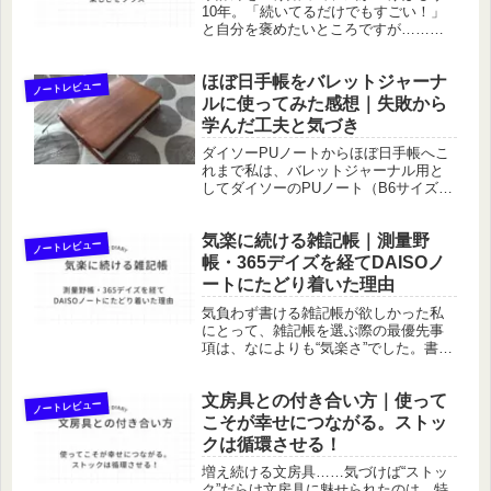
10年。「続いてるだけでもすごい！」
と自分を褒めたいところですが……ふ
と振り返ると、ただ漫然と記録してい
ただけで、あまり家計に活かせてなか
ほぼ日手帳をバレットジャーナ
ったことに気づき、軽く反省モードに
ノートレビュー
入りました。家計簿の目的を忘れてい...
ルに使ってみた感想｜失敗から
学んだ工夫と気づき
ダイソーPUノートからほぼ日手帳へこ
れまで私は、バレットジャーナル用と
してダイソーのPUノート（B6サイズ）
を長く愛用していました。使い始めて
から数えて8冊、9冊と続き、しっかり
気楽に続ける雑記帳｜測量野
使い切った達成感もありました。自由
ノートレビュー
に使える日付フリーのノートは...
帳・365デイズを経てDAISOノ
ートにたどり着いた理由
気負わず書ける雑記帳が欲しかった私
にとって、雑記帳を選ぶ際の最優先事
項は、なによりも“気楽さ”でした。書き
たいときに書きたいだけ。日々の「ち
ょっとしたこと」を綴る場所。そんな
文房具との付き合い方｜使って
目的で使うノートに、立派さや高級感
ノートレビュー
は必要ありませんでした。むしろ、...
こそが幸せにつながる。ストッ
クは循環させる！
増え続ける文房具……気づけば“ストッ
ク”だらけ文房具に魅せられたのは、特