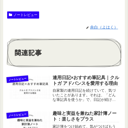
ノートレビュー
余白（よはく）
関連記事
連用日記×おすすめ筆記具｜クル
ノートレビュー
トガ アドバンスを愛用する理由
自家製の連用日記を続けていて、気づ
いたことがあります。それは、「どん
な筆記具を使うか」で、日記が続けや
すくなるということ。これ、実はけっ
こう大事なポイントではないでしょう
趣味と実益を兼ねた家計簿ノー
か。わたしが選んだのはシャープペン
ノートレビュー
シルボールペン、万年筆、ジェルイン
ト：楽しさをプラス
ク...
家計簿をつけ始めて、気がつけばもう