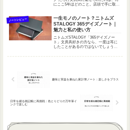
にここ5年ほどのこと。店頭で手に取れ
ばときめき、SNSで見れば「これ欲し
い！」と物欲のスイッチが入る。気づ
一生モノのノート？ニトムズ
けば、自宅のあちこちにマスキングテ
ノートレビュー
ープや付箋、シール、ノート、...
STALOGY 365デイズノート｜
魅力と私の使い方
ニトムズSTALOGY「365デイズノー
ト」文房具好きの方なら、一度は耳に
したことがあるのではないでしょう
か。ニトムズの「STALOGY（スタロジ
ー）365デイズノート」。その名のとお
り、365日分の記録ができるボリューム
とシンプルなデザイ...
趣味と実益を兼ねた家計簿ノート：楽しさをプラス
日常を綴る雑記帳に再挑戦：色とりどりの万年筆イ
ンクで楽しむ