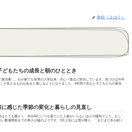
余白（よはく）
子どもたちの成長と朝のひととき
「旗当番」。わが家でも長男の入学以来、月に一度ほど担当しています。気づけば今年
らこそ見えるものがあると感じるようになりました。4年間で見えた子どもたちの変化
 桜に感じた季節の変化と暮らしの見直し
日はとても暖かく、外出時にいつも着ていた上着がいらないほどの陽気でした。むし
つい数週間前までの寒さが嘘のようです。3月上旬には雪が降り、「まだまだ冬が続く