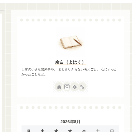
余白（よはく）
日常の小さな出来事や、 まとまりきらない考えごと、 心に引っか
かったことなど。
2026年8月
月
火
水
木
金
土
日