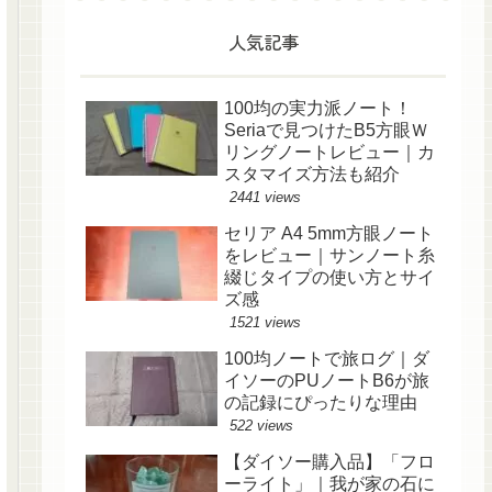
人気記事
100均の実力派ノート！
Seriaで見つけたB5方眼Ｗ
リングノートレビュー｜カ
スタマイズ方法も紹介
2441 views
セリア A4 5mm方眼ノート
をレビュー｜サンノート糸
綴じタイプの使い方とサイ
ズ感
1521 views
100均ノートで旅ログ｜ダ
イソーのPUノートB6が旅
の記録にぴったりな理由
522 views
【ダイソー購入品】「フロ
ーライト」｜我が家の石に