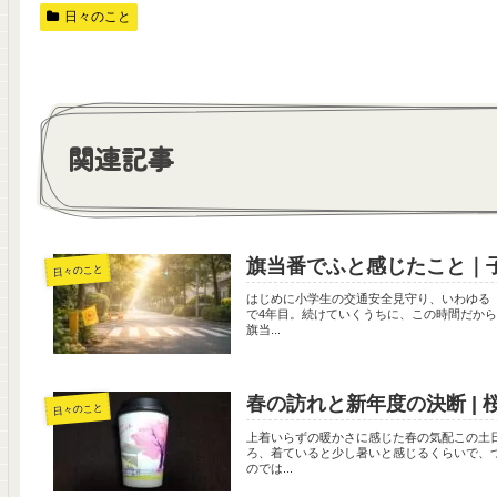
日々のこと
関連記事
旗当番でふと感じたこと｜
日々のこと
はじめに小学生の交通安全見守り、いわゆる
で4年目。続けていくうちに、この時間だか
旗当...
春の訪れと新年度の決断 |
日々のこと
上着いらずの暖かさに感じた春の気配この土
ろ、着ていると少し暑いと感じるくらいで、
のでは...