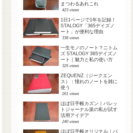
まつわるあれこれ
423 views
1日1ページで1年を記録！
STALOGY「365デイズノ
ート」が便利な理由
338 views
一生モノのノート？ニトム
ズ STALOGY 365デイズノ
ート｜魅力と私の使い方
325 views
ZEQUENZ（ジークエン
ス）：憧れのノートを雑に
使う
261 views
ほぼ日手帳カズン｜バレッ
トジャーナル派の私が試す
活用アイデア
240 views
ほぼ日手帳オリジナル｜バ