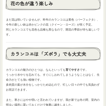
花の色が違う楽しみ
まだ花は咲いていませんが、昨年のカランコエは黄色（パーフェクタ）、
今年の新しい鉢は赤かピンクの花（クイーン・ローズ）が咲く予定。
同じカランコエでも花色も品種も異なるので、開花の季節が待ち遠しいで
す。
カランコエは「ズボラ」でも大丈夫
カランコエの魅力のひとつは、なんといっても
育てやすさ
です。
うっかり水やりを忘れても、すぐにしおれてしまうようなことはなく、生
命力がとても強い植物です。
多肉質の葉が水分をしっかりため込むので、忙しい日々の中でも気負わず
お世話できます。
また、寒さにはやや弱いと言われていますが、我が家では冬の間、室内の
明るい場所に置いておくだけで無事に越冬しました。