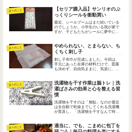
思っていた以上につらいものでした。
【セリア購入品】サンリオのぷ
ようやく熱が下がり、体が少しずつ楽
日々のこと
になってきた今は、まだ頭痛が残るも
っくりシールを衝動買い
の...
最近、シールブームはまだ続いている
のでしょうか。小学生のいる我が家で
すが、子どもたちがシールに夢中にな
るような時期は特になく、家の中がシ
ールブームに染まることもないまま今
やめられない、とまらない、ち
に至っています。その一方で、私自身
日々のこと
は昔から文房具が好きです。100円シ...
くちく刺し子
刺し子布巾が完成しました。今回は、
手元にあった在庫の材料だけで、図案
も決めず、自由気ままに、気楽に、た
だただ針を進めました。柄はありませ
ん。あるのは、ひたすら「刺す」時間
洗濯物を干す作業は脳トレ｜洗
だけ。ただただ刺し進める、それだけ
日々のこと
の刺し子です。図案なし・計画なし。
濯ばさみの効果と心を整える習
そ...
慣
洗濯物を干すのは「無駄」なのか最近
は全自動で乾燥までしてくれる洗濯機
が普及し、「洗濯物を干すなんて時間
の無駄」という声もよく耳にします。
私もYouTubeで「乾燥まで任せるのが最
適当に、でも、こまめに包丁を
強！」という動画を見て、確かに効率
日々のこと
的だなあと感心しました。電気...
研ごう｜毎日の料理を楽にする