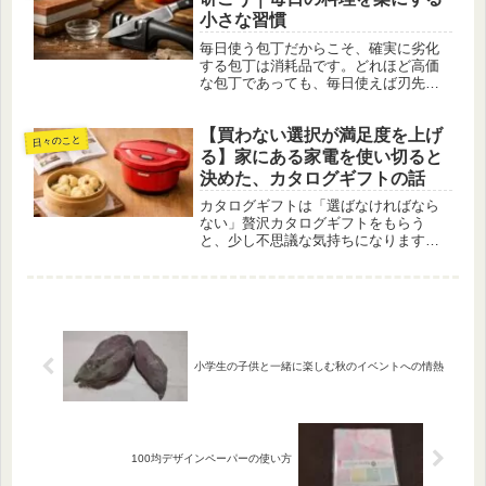
小さな習慣
毎日使う包丁だからこそ、確実に劣化
する包丁は消耗品です。どれほど高価
な包丁であっても、毎日使えば刃先は
摩耗します。トマトの皮が潰れる、鶏
肉の皮が切れない、野菜を切るたびに
【買わない選択が満足度を上げ
ストレスを感じる。これらは切れ味低
日々のこと
下のサインです。「まだ使えるから」
る】家にある家電を使い切ると
「...
決めた、カタログギフトの話
カタログギフトは「選ばなければなら
ない」贅沢カタログギフトをもらう
と、少し不思議な気持ちになります。
期限内に、必ず何かを選ばなければな
らない。「何も選ばない」という選択
肢はありません。だからこそ、普段は
買わないようなものに目が向き、自然
とワ...
小学生の子供と一緒に楽しむ秋のイベントへの情熱
100均デザインペーパーの使い方