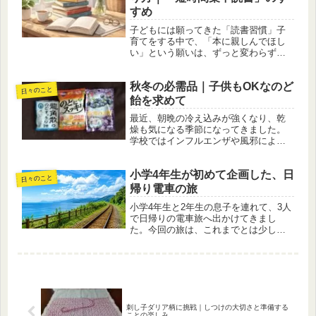
感...
すめ
子どもには願ってきた「読書習慣」子
育てをする中で、「本に親しんでほし
い」という願いは、ずっと変わらず持
ち続けてきました。図書館に足しげく
通い、読み聞かせをし、興味を持ちそ
秋冬の必需品｜子供もOKなのど
うな漫画や図鑑を揃えるなど、できる
日々のこと
だけ自然に本を手に取れる環境づくり
飴を求めて
を...
最近、朝晩の冷え込みが強くなり、乾
燥も気になる季節になってきました。
学校ではインフルエンザや風邪による
欠席者が増えていて、「学級閉鎖も時
間の問題かも」と感じるほど。わが家
小学4年生が初めて企画した、日
の子供たちも「のどが痛い」とよく訴
日々のこと
えるようになりました。子供がトロー
帰り電車の旅
チ...
小学4年生と2年生の息子を連れて、3人
で日帰りの電車旅へ出かけてきまし
た。今回の旅は、これまでとは少し違
います。企画・計画・案内役は、すべ
て小学4年生の長男。目的地や乗る電車
の時刻を調べ、自分なりに工程表を作
ってくれました。親が行き先を決め...
刺し子ダリア柄に挑戦｜しつけの大切さと準備する
ことの楽しみ