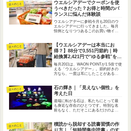
ウエルシアデーでクーポンを使
日々のこと
うべきだった？お得と時間のバ
ランスに悩んだ体験談
ウエルシアデーに参戦今月も20日のウ
エルシアデーに行ってきました。毎月
恒例となりつつあるこのお買い物イベ
ント、お目当ては主人が愛飲している
トマトジュースです。ちょうど主人が
【ウエルシアデーは本当にお
休みの日だったため、車で送迎しても
日々のこと
らえるというありがたい状況。普段は...
得？】88分で3,551円節約｜時
給換算2,421円で“ゆる参戦”を選
んだ理由
毎月20日は、WAON POINTが1.5倍で使
える「ウエルシアデー」。節約好きの
方なら、一度は耳にしたことがあるの
ではないでしょうか。私も今月、いつ
も通りウエルシアデーに参加してきま
石の輝き｜「見えない個性」を
した。今回あらためて、「この行動は
日々のこと
本当に得なのか？」時間...
考えた日
道端に転がる石は、私たちにとって最
も身近な存在のひとつです。特別な名
前もなく、ただそこにあるだけのよう
に見える石。しかし実際には、石には
多くの種類があり、それぞれに名前が
積読から脱却する読書習慣の作
あり、異なる特徴を持っています。先
日々のこと
日訪れた展示で、そのことを改めて実
り方｜「短時間集中読書」のす