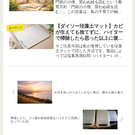
門前の小僧、習わぬ経を読むという教
育方針「門前の小僧、習わぬ経を読
む」。この言葉は、私の子育ての軸に
なっています。もっと計画的に、もっ
と熱心に関わった方がいいのではない
【ダイソー珪藻土マット】カビ
か。そう思うことは、正直に言えば何
日々のこと
度もあります。それでも最終的に立ち
が生えても捨てずに、ハイター
返る...
で掃除したら思った以上に復活
した話
※ご注意今回は私が使用している珪藻
土マットで試した方法です。製品によ
っては塩素系漂白剤（ハイター）の使
用が推奨されていない場合がありま
す。お手入れを行う際は、必ず製品の
取扱説明書やメーカーの案内をご確認
のうえ、ご自身の判断で行ってくださ
い。...
人付き合いがうまくいかない私の、静かな振り返り
帰省したら、ゴミ箱が自由奔放なハイテク三兄弟に
なっていた話。