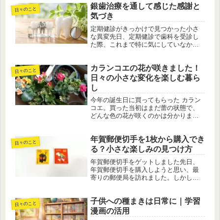
銀歯治療を通して感じた感謝と
日々は、特別な努力をしなくても続い
日々のこと
ていくように感じられます。しかし実
気づき
際...
定期健診がきっかけで見つかった小さ
な異変先日、定期健診で歯科を受診し
た際、これまで特に気にしていなかっ
た銀歯にわずかな隙間があることが分
かりました。日常生活ではまったく気
カランコエの花が咲きました！
づかないレベルの変化でしたが、専門
日々のこと
的な視点で診てもらうことで、こうし
日々の小さな変化を楽しむ暮ら
た...
し
今年の誕生日に買ってもらった カラン
コエ。買った当初はまだ蕾の状態で、
どんな色の花が咲くのかは分かりませ
んでした。去年のカランコエの花が黄
色だったので、今年は違う色にしよう
年賀郵便切手を1枚から購入でき
と思い、店頭で選んだのは「たぶん黄
日々のこと
色ではないだろう」という株。それか...
る？小さな楽しみの見つけ方
年賀郵便切手をゲットしました先日、
年賀郵便切手を購入しようと思い、最
寄りの郵便局を訪れました。しかしそ
の店舗では、1シート単位での販売のみ
という案内。1枚だけ欲しかった私は少
子供への種まきは日常に｜学習
し迷った末、購入を断念しました。そ
日々のこと
の際、局員の方から「別の郵便局で...
漫画の活用