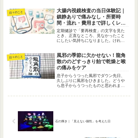
きない施設を見学し、さまざまな体験
ができる貴重な機会です。子どもたち
大腸内視鏡検査の当日体験記｜
は、ロボットを操縦したり、電子顕微
日々のこと
鏡で拡大された塩化ナトリウムを観察
鎮静ありで痛みなし・所要時
した...
間・流れ・費用まで詳しくレポ
ート
定期健診で「要再検査」の文字を見た
とき、正直なところ、見なかったこと
にしたい気持ちになりました。けれ
ど、勇気を出して病院を探し、大腸内
視鏡検査を受けてきました。5～6年前
風邪の季節に欠かせない！龍角
にも一度経験しているのですが、その
日々のこと
ときはとても痛い思いをし、さらに
散ののどすっきり飴で乾燥と喉
「腸...
の痛みをケア
息子からうつった風邪でダウン先日、
久しぶりに風邪をひきました。どうや
ら息子からうつったものと思われま
す。「自分には免疫があるはずだから
大丈夫」と楽観視していたのですが、
結局ダメでした。最初はのどの痛みか
ら始まり、頭痛、体のだるさと、典型
的な...
石の輝き｜「見えない個性」を考えた日