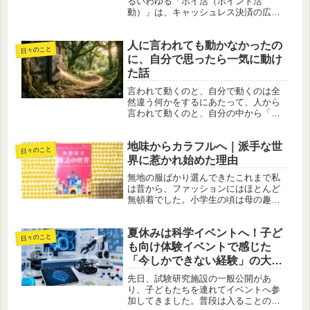
るいわゆる「ポイ活（ポイント活
動）」は、キャッシュレス決済の広が
りとともにすっかり身近な存在になり
ました。私自身、いつのころからかそ
人に言われても動かなかったの
の存在に気づき、できる範囲でゆるく
日々のこと
続けています。ただ、何年もポイ活を
に、自分で思ったら一気に動け
してき...
た話
言われて動くのと、自分で動くのは全
然違う何かをするにあたって、人から
言われて動くのと、自分の中から「や
ろう」と思って動くのとでは、取り組
み方が全然違うなあと感じています。
地味からカラフルへ｜派手な世
言われたことは、一応やる。けれど、
日々のこと
どこか受け身で、最低限で終わること
界に惹かれ始めた理由
も...
無地の服ばかり選んできたこれまで私
は昔から、ファッションにはほとんど
無頓着でした。小学生の頃は母の趣味
で揃えてくれた服をそのまま着て、中
学生になると「赤毛のアン」に憧れて
夏休みは科学イベントへ！子ど
ロングスカートを好んで着ていた以外
日々のこと
は、ほとんど無地の洋服ばかり。シン
も向け体験イベントで感じた
プ...
「今しかできない経験」の大切
さ
先日、試験研究施設の一般公開があ
り、子どもたちを連れてイベントへ参
加してきました。普段は入ることので