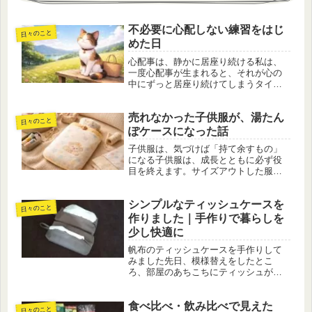
不必要に心配しない練習をはじ
日々のこと
めた日
心配事は、静かに居座り続ける私は、
一度心配事が生まれると、それが心の
中にずっと居座り続けてしまうタイプ
です。大きな問題でなくても、ほんの
小さな引っかかりが、気づけば頭の片
売れなかった子供服が、湯たん
隅を占領してしまいます。「今は考え
日々のこと
ても仕方がない」「なるようにしかな
ぽケースになった話
ら...
子供服は、気づけば「持て余すもの」
になる子供服は、成長とともに必ず役
目を終えます。サイズアウトした服を
見るたびに、「まだ着られそうなの
に」「捨てるには惜しいな」と思いな
シンプルなティッシュケースを
がら、クローゼットの奥へ追いやって
日々のこと
しまうことも少なくありません。私も
作りました｜手作りで暮らしを
例に...
少し快適に
帆布のティッシュケースを手作りして
みました先日、模様替えをしたとこ
ろ、部屋のあちこちにティッシュがあ
る方が便利だと感じました。そこで
「ティッシュケースを追加しよう」と
食べ比べ・飲み比べで見えた
思い立ち、YouTubeで作り方を調べて、
日々のこと