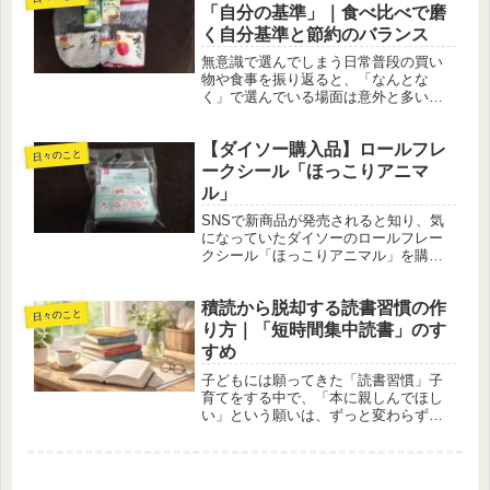
ミシンで作ってみることに。使った...
「自分の基準」｜食べ比べで磨
く自分基準と節約のバランス
無意識で選んでしまう日常普段の買い
物や食事を振り返ると、「なんとな
く」で選んでいる場面は意外と多いも
のです。いつもの商品、いつもの価格
帯、いつもの味。深く考えずに選べる
【ダイソー購入品】ロールフレ
のは楽ですが、その一方で「本当に自
日々のこと
分に合っているのか」を見直す機会は
ークシール「ほっこりアニマ
あま...
ル」
SNSで新商品が発売されると知り、気
になっていたダイソーのロールフレー
クシール「ほっこりアニマル」を購入
してみました。最近は100円ショップで
も可愛いシールが次々と登場してい
積読から脱却する読書習慣の作
て、売り場を見るたびについ足を止め
日々のこと
てしまいます。もともとシールが好...
り方｜「短時間集中読書」のす
すめ
子どもには願ってきた「読書習慣」子
育てをする中で、「本に親しんでほし
い」という願いは、ずっと変わらず持
ち続けてきました。図書館に足しげく
通い、読み聞かせをし、興味を持ちそ
うな漫画や図鑑を揃えるなど、できる
だけ自然に本を手に取れる環境づくり