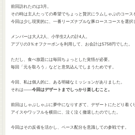
前回訪れたのは3月。
その時は主人たっての希望でちょっと贅沢にラムしゃぶのコース
今回は少し現実的に、一番リーズナブルな豚ロースコースを選択
メンバーは大人2人、小学生2人の計4人。
アプリの3％オフクーポンを利用して、お会計は5758円でした。
ただし、食べ放題には毎回ちょっとした覚悟が必要。
毎回「元を取ろう」などと意気込んでしまうためです。
今回、私は個人的に、ある明確なミッションがありました。
それは――
今回はデザートまでしっかり楽しむこと。
前回はしゃぶしゃぶに夢中になりすぎて、デザートにたどり着く
アイスやワッフルを横目に、泣く泣く撤退したのでした。
今回はその反省を活かし、ペース配分を意識しての参戦です。