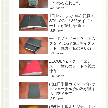
まつわるあれこれ
423 views
1日1ページで1年を記録！
STALOGY「365デイズノ
ート」が便利な理由
338 views
一生モノのノート？ニトム
ズ STALOGY 365デイズノ
ート｜魅力と私の使い方
325 views
ZEQUENZ（ジークエン
ス）：憧れのノートを雑に
使う
262 views
ほぼ日手帳カズン｜バレッ
トジャーナル派の私が試す
活用アイデア
240 views
ほぼ日手帳オリジナル｜バ