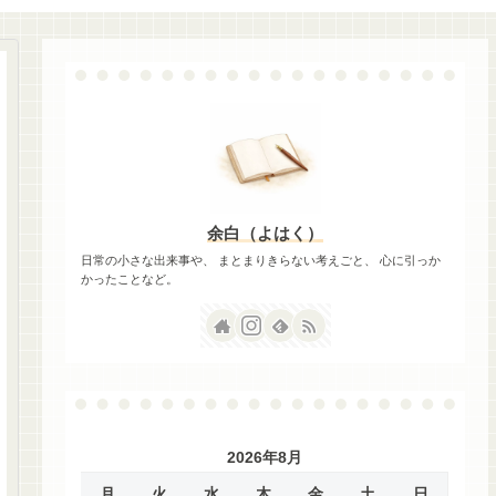
余白（よはく）
日常の小さな出来事や、 まとまりきらない考えごと、 心に引っか
かったことなど。
2026年8月
月
火
水
木
金
土
日