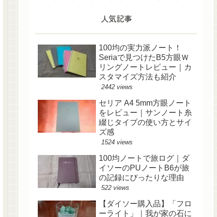
人気記事
100均の実力派ノート！
Seriaで見つけたB5方眼Ｗ
リングノートレビュー｜カ
スタマイズ方法も紹介
2442 views
セリア A4 5mm方眼ノート
をレビュー｜サンノート糸
綴じタイプの使い方とサイ
ズ感
1524 views
100均ノートで旅ログ｜ダ
イソーのPUノートB6が旅
の記録にぴったりな理由
522 views
【ダイソー購入品】「フロ
ーライト」｜我が家の石に