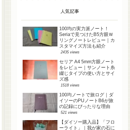
人気記事
100均の実力派ノート！
Seriaで見つけたB5方眼Ｗ
リングノートレビュー｜カ
スタマイズ方法も紹介
2435 views
セリア A4 5mm方眼ノート
をレビュー｜サンノート糸
綴じタイプの使い方とサイ
ズ感
1518 views
100均ノートで旅ログ｜ダ
イソーのPUノートB6が旅
の記録にぴったりな理由
521 views
【ダイソー購入品】「フロ
ーライト」｜我が家の石に