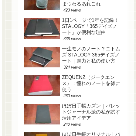
まつわるあれこれ
423 views
1日1ページで1年を記録！
STALOGY「365デイズノ
ート」が便利な理由
338 views
一生モノのノート？ニトム
ズ STALOGY 365デイズノ
ート｜魅力と私の使い方
324 views
ZEQUENZ（ジークエン
ス）：憧れのノートを雑に
使う
260 views
ほぼ日手帳カズン｜バレッ
トジャーナル派の私が試す
活用アイデア
240 views
ほぼ日手帳オリジナル｜バ