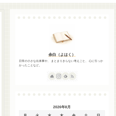
余白（よはく）
日常の小さな出来事や、 まとまりきらない考えごと、 心に引っか
かったことなど。
2026年8月
月
火
水
木
金
土
日