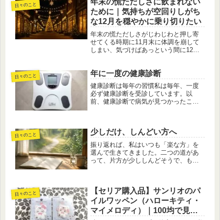
年末の慌ただしさに飲まれない
るたびに思い出すのが、「塞翁が馬
日々のこと
（さいおうがうま）」という言葉で
ために｜気持ちが空回りしがち
す。こ...
な12月を穏やかに乗り切りたい
年末の慌ただしさがじわじわと押し寄
せてくる時期に11月末に体調を崩して
しまい、気づけばあっという間に12
月。街はライトアップが施され、クリ
スマスの音楽がどこからともなく聞こ
年に一度の健康診断
えてきて、いよいよ「年末」が目前に
日々のこと
迫っていることを感じます。この時期...
健康診断は毎年の習慣私は毎年、一度
必ず健康診断を受診しています。以
前、健康診断で病気が見つかったこと
もあり、それ以来「受けることが大
切」と心に刻み、案内が来るとすぐに
予約して、必ずスケジュールに組み込
少しだけ、しんどい方へ
むようにしています。体重測定が怖
日々のこと
い……健...
振り返れば、私はいつも「楽な方」を
選んで生きてきました。二つの道があ
って、片方が少ししんどそうで、もう
片方が楽そうなら、迷わず楽な方へ向
かう。そんな選択を、子どもの頃から
繰り返してきたように思います。人付
【セリア購入品】サンリオのパ
き合いにも苦手意識がありました。休
日々のこと
日...
イルワッペン（ハローキティ・
マイメロディ）｜100均で見つ