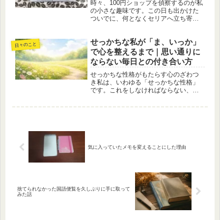
けた可愛い癒し
時々、100円ショップを偵察するのが私
の小さな趣味です。この日も出かけた
ついでに、何となくセリアへ立ち寄り
ました。私が主にチェックするのは、
文房具と手芸コーナー。特に目的があ
せっかちな私が「ま、いっか」
るわけではなく、いつものように棚を
日々のこと
ゆっくり見て回る時間が好きなので...
で心を整えるまで｜思い通りに
ならない毎日との付き合い方
せっかちな性格がもたらす心のざわつ
き私は、いわゆる「せっかちな性格」
です。これをしなければならない、と
いう課題が目の前に現れた瞬間から、
頭の中はそれでいっぱいになります。
できるだけ早く処理してしまいたい。
処理できない状態が続くと、「まだ終
わ...
気に入っていたメモを変えることにした理由
捨てられなかった国語便覧を久しぶりに手に取って
みた話