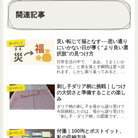
関連記事
災い転じて福となす──思い通り
日々のこと
にいかない日が導く“より良い選
択肢”の見つけ方
日常生活の中で、「ああ、うまくいか
なかった」と肩を落とす瞬間は度々訪
れます。しかし振り返ってみると、そ
の失敗やつまずきがきっかけとなり、
結果的にもっと良い方向へ転がってい
刺し子ダリア柄に挑戦｜しつけ
くことがあります。まさに「災い転じ
日々のこと
て福となす」を実感する場面です。今
の大切さと準備することの楽し
回...
み
ダリア柄の刺し子を母から譲り受けて
今回挑戦したのは、母から譲り受けた
「刺し子・ダリア柄」の図案です。こ
れまで取り組んできた刺し子では、し
つけ縫いをするとは知らず、すぐに本
付箋｜100均とポストイット、
縫いに取りかかっていました。ところ
日々のこと
が、今回の説明書には「まずしつけを
私の収納方法