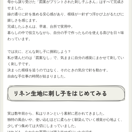
母から譲り受けた「図案がプリントされた刺し子ふきん」はすべて完成さ
せました。
線の通りに針を進める安心感があり、模様が一針ずつ浮かび上がるたびに
嬉しさを感じます。
完成したふきんは、早速、台所で実用中。
暮らしの中で役立ちながら、自分の手で作ったものを使える喜びを日々味
わっています。
では次に、どんな刺し子に挑戦しよう？
私が選んだのは「図案なし」で、気ままに自分の感覚にまかせて刺してい
く刺し子です。
決まった模様を追うのではなく、そのときの気分で針を動かす。
自由な手仕事の時間が始まりました。
リネン生地に刺し子をはじめてみる
実は数年前から、私はリネンという素材に惹かれてきました。
独特の風合いや、使い込むほどに柔らかく馴染んでいく感覚が心地よく、
少しずつ集めては大切にしまっていました。
けれども、なかなか実用には踏み出せずにいたのです。