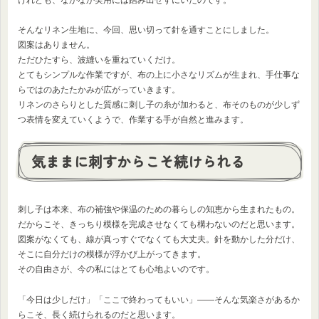
そんなリネン生地に、今回、思い切って針を通すことにしました。
図案はありません。
ただひたすら、波縫いを重ねていくだけ。
とてもシンプルな作業ですが、布の上に小さなリズムが生まれ、手仕事な
らではのあたたかみが広がっていきます。
リネンのさらりとした質感に刺し子の糸が加わると、布そのものが少しず
つ表情を変えていくようで、作業する手が自然と進みます。
気ままに刺すからこそ続けられる
刺し子は本来、布の補強や保温のための暮らしの知恵から生まれたもの。
だからこそ、きっちり模様を完成させなくても構わないのだと思います。
図案がなくても、線が真っすぐでなくても大丈夫。針を動かした分だけ、
そこに自分だけの模様が浮かび上がってきます。
その自由さが、今の私にはとても心地よいのです。
「今日は少しだけ」「ここで終わってもいい」――そんな気楽さがあるか
らこそ、長く続けられるのだと思います。