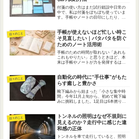
す...
付箋の使い方はまだ試行錯誤中日常の
中で、私は付箋をぼちぼち使っていま
す。手帳やノートの目印にしたり、ち
ょっとしたメモを書いたり、子どもの
ドリルのページに貼ったり。便利な文
手帳が使えないほど忙しい時こ
具であることは間違いないのですが、
日々のこと
実のところ「これだ！」という自分に
そ見直したい｜バタバタを防ぐ
合...
ためのノート活用術
手帳のための時間が取れない「あれも
これもやりたい」と思うときほど、本
来は手帳やノートが力を発揮するはず
なのに、実際にはそれどころではなく
なってしまうことありませんか。私自
自動化の時代に“手仕事”がもた
身、3月末からやるべきこと、やりたい
日々のこと
ことが一気に重なり、気づけば日々を...
らす癒しと豊かさ
靴下編みから始まった「小さな集中時
間」今年11月上旬から、初めて靴下編
みに挑戦しました。1足目は6本撚りの
毛糸で編み、現在は4本撚りのより細い
糸で2足目を編んでいます。細い毛糸は
トンネルの照明はなぜ不規則に
目数も増え、どうしても編み進むスピ
日々のこと
ードが遅くなります。「早く完...
見えるのか？走行中に感じた違
和感の正体
トンネルを車で走行していると、照明