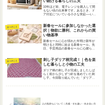
い続ける暮らしの工夫
10年ほど前、電子レンジを購入して間
もない頃の出来事です。あるとき、ド
ア付近についている小さな突起──いわ
ゆる「ちょぼ」が、何かの拍子に折れ
てしまいました。電子レンジ本体の加
新春セールに参加しなかった選
熱機能には何の問題もありません。け
日々のこと
れど、その小さな突起が折れただけ...
択｜物欲に勝利、これからの買
い物基準
新春セールに心が揺れた年明け新年が
明けると同時に始まる新春セール。先
日、手芸用品の新春セールに心躍ら
せ、購入寸前までいったことをブログ
に綴りました。画面いっぱいに並ぶ
刺し子ダリア柄完成！｜色を楽
「お得」「限定」「今だけ」という言
日々のこと
葉。見ているだけで気持ちは高揚し、
しむ暮らしと小物の工夫
何を作...
ダリア柄の刺し子が完成しましたしば
らく前から少しずつ針を進めていた刺
し子。今回取り組んでいた「ダリア
柄」が、ようやく完成しました。針を
動かしているときも楽しいのですが、
やはり仕上がって布全体に模様が浮か
び上がった瞬間の達成感は格別です。
ふっ...
人の気持ちについて｜共感・すれ違い・向き合い方