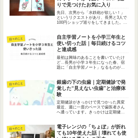
りで見つけたお気に入り
先日、次男から「水鉄砲が欲しい！」
というリクエストがあり、長男と3人で
100円ショップ巡りをしてきました。訪
れたのは、キャンドゥ・セリア・ダイ
ソーの3店舗です。目的はもちろん水鉄
自主学習ノートを小学三年生と
砲探しでしたが、100均へ行くと、つい
日々のこと
文具やハンドメイド用品の...
使い切った話｜毎日続けるコツ
と達成感
最初は興味のあることを書いていたけ
ど…長男が小学３年生になった春、宿
題に「自主学習ノート」なるものが登
場しました。名前からして自由度高め
な宿題。最初は、長男が好きな石や地
銀歯の下の虫歯｜定期健診で発
理のことなど、興味のあるテーマをま
日々のこと
とめていました。でも、これが毎日と
覚した“見えない虫歯”と治療体
な...
験
定期健診がきっかけで見つかった異変
最近、週に一度のペースで歯医者さん
へ通っています。きっかけは定期健診
で、「銀歯に段差がある」と指摘され
たことでした。自分ではまったく違和
電子レンジの「ちょぼ」が折れ
感がなく、痛みもなかったため、正直
日々のこと
そこまで深刻に考えていませんでし
ても10年使えた話｜壊れても使
た。...