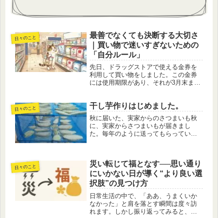
最善でなくても決断する大切さ
日々のこと
｜買い物で迷いすぎないための
「自分ルール」
先日、ドラッグストアで使える金券を
利用して買い物をしました。この金券
には使用期限があり、それが3月末まで
でした。普段あまり利用していないド
ラッグストアだったため、まずは事前
干し芋作りはじめました。
に様子を見ておこうと思い、下見とし
日々のこと
て一度立ち寄りました。その時に気づ...
秋に届いた、実家からのさつまいも秋
に、実家からさつまいもが届きまし
た。毎年のように送ってもらっている
ありがたい季節の便りです。とはい
え、日々の生活に追われていると、ど
うしても「あとで使おう」と思ったま
災い転じて福となす──思い通り
ま、在庫として眠らせてしまうことが
日々のこと
ありま...
にいかない日が導く“より良い選
択肢”の見つけ方
日常生活の中で、「ああ、うまくいか
なかった」と肩を落とす瞬間は度々訪
れます。しかし振り返ってみると、そ