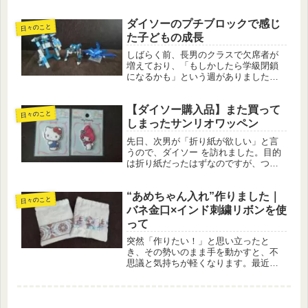
の失敗やつまずきがきっかけとなり、
結果的にもっと良い方向へ転がってい
ダイソーのプチブロックで感じ
くことがあります。まさに「災い転じ
日々のこと
て福となす」を実感する場面です。今
た子どもの成長
回...
しばらく前、長男のクラスで欠席者が
増えており、「もしかしたら学級閉鎖
になるかも」という週がありました。
結局その時は通常通り登校となったの
ですが、その翌週、今度は次男のクラ
【ダイソー購入品】また買って
スがまさかの学級閉鎖に。インフルエ
日々のこと
ンザなどの感染症は、いつどこで広が
しまったサンリオワッペン
る...
先日、次男が「折り紙が欲しい」と言
うので、ダイソー を訪れました。目的
は折り紙だったはずなのですが、つい
つい立ち寄ってしまうのが手芸コーナ
ーや文具コーナー。そして今回も、見
“あめちゃん入れ”作りました｜
つけてしまいました。サンリオのワッ
日々のこと
ペンです。DSC_1949手芸コー...
バネ金口×インド刺繍リボンを使
って
突然「作りたい！」と思い立ったと
き、その勢いのまま手を動かすと、不
思議と気持ちが軽くなります。最近テ
ィッシュケースづくりをしたことで手
作りの楽しさに火がつき、今回は以前
から挑戦してみたかったバネ金口とイ
ンド刺繍リボンを使った「飴入れ」を