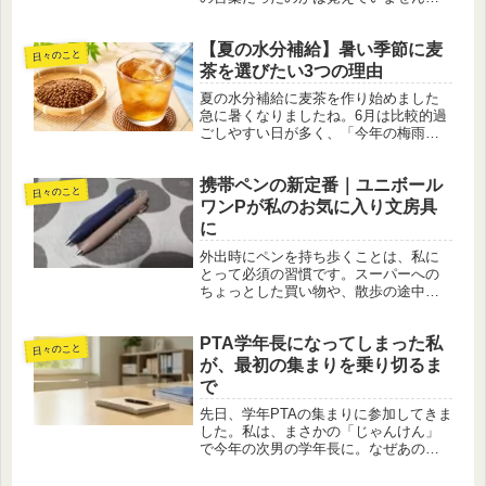
が、その言葉だけはずっと頭の片隅に
残っています。ブログを書き始めてか
【夏の水分補給】暑い季節に麦
ら、その意味が少し分かったような気
日々のこと
がしています。以前の私は、起きた出
茶を選びたい3つの理由
来事...
夏の水分補給に麦茶を作り始めました
急に暑くなりましたね。6月は比較的過
ごしやすい日が多く、「今年の梅雨は
意外と快適だな」と感じていました。
ところが7月に入ると、一気に夏本番。
携帯ペンの新定番｜ユニボール
朝から気温が高く、少し外へ出るだけ
日々のこと
でも汗ばむようになりました。私は...
ワンPが私のお気に入り文房具
に
外出時にペンを持ち歩くことは、私に
とって必須の習慣です。スーパーへの
ちょっとした買い物や、散歩の途中で
のメモ、ふとしたアイデアを書き留め
るために、必ずペンと小さなメモ帳を
PTA学年長になってしまった私
バッグに入れています。そんな日常の
日々のこと
中で、最近特にお気に入りのペンが
が、最初の集まりを乗り切るま
「ユ...
で
先日、学年PTAの集まりに参加してきま
した。私は、まさかの「じゃんけん」
で今年の次男の学年長に。なぜあの場
面でチョキを出したのか——そんな後
悔を抱えつつも、気持ちを整理し、こ