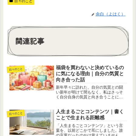
日々のこと
余白（よはく）
関連記事
福袋を買わないと決めているの
日々のこと
に気になる理由｜自分の気質と
向き合った話
新年早々に訪れた、自分の気質との闘
い新年が明けて間もなく、私はさっそ
く自分自身の気質と向き合うことにな
りました。新年といえば、福袋や初売
り、目玉セール。街中やネット上には
人生まるごとコンテンツ｜書く
「お得」という言葉があふれ、気持ち
日々のこと
が浮き立つ時期でもあります。これま
ことで生まれる距離感
で...
「人生まるごとコンテンツ」という言
葉を、以前どこかで耳にしました。誰
の言葉だったのかは覚えていません