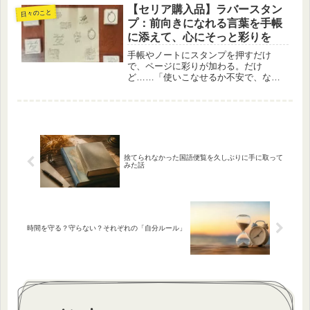
【セリア購入品】ラバースタン
の役割を受け入れるところからのスタ
日々のこと
ートでした。正直に言えば、積極的...
プ：前向きになれる言葉を手帳
に添えて、心にそっと彩りを
手帳やノートにスタンプを押すだけ
で、ページに彩りが加わる。だけ
ど……「使いこなせるか不安で、なか
なか手が出せない」。そんなふうに思
っていたのですが、とうとうセリアで
スタンプをお迎えしてしまいました。
今回は新作ではなく、以前から販売さ
れている...
捨てられなかった国語便覧を久しぶりに手に取って
みた話
時間を守る？守らない？それぞれの「自分ルール」