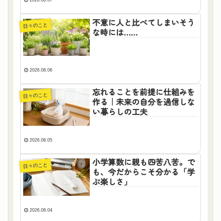
2026.08.07
不意に人と比べてしまいそう
日々のこと
な時には……
2026.08.06
忘れることを前提に仕組みを
日々のこと
作る｜未来の自分を過信しな
い暮らしの工夫
2026.08.05
小学算数に親も四苦八苦。で
日々のこと
も、今だからこそ分かる「学
ぶ楽しさ」
2026.08.04