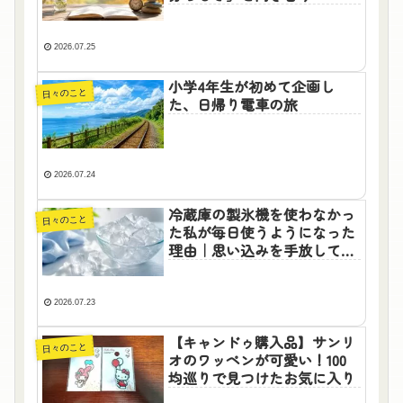
2026.07.25
小学4年生が初めて企画し
日々のこと
た、日帰り電車の旅
2026.07.24
冷蔵庫の製氷機を使わなかっ
日々のこと
た私が毎日使うようになった
理由｜思い込みを手放して気
づいたこと
2026.07.23
【キャンドゥ購入品】サンリ
日々のこと
オのワッペンが可愛い！100
均巡りで見つけたお気に入り