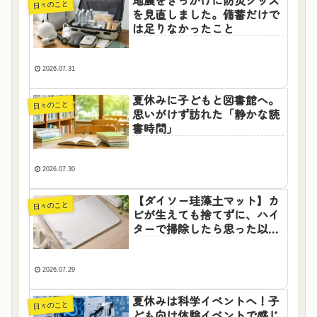
日々のこと
を見直しました。備蓄だけで
は足りなかったこと
2026.07.31
夏休みに子どもと図書館へ。
日々のこと
思いがけず訪れた「静かな読
書時間」
2026.07.30
【ダイソー珪藻土マット】カ
日々のこと
ビが生えても捨てずに、ハイ
ターで掃除したら思った以上
に復活した話
2026.07.29
夏休みは科学イベントへ！子
日々のこと
ども向け体験イベントで感じ