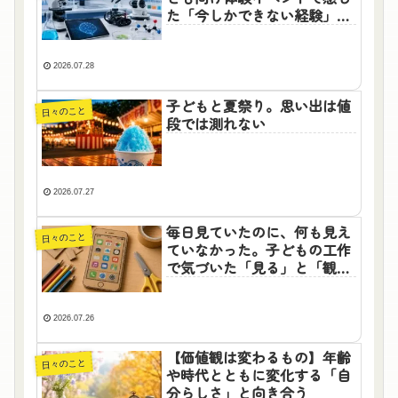
た「今しかできない経験」の
大切さ
2026.07.28
子どもと夏祭り。思い出は値
日々のこと
段では測れない
2026.07.27
毎日見ていたのに、何も見え
日々のこと
ていなかった。子どもの工作
で気づいた「見る」と「観察
する」の違
2026.07.26
【価値観は変わるもの】年齢
日々のこと
や時代とともに変化する「自
分らしさ」と向き合う